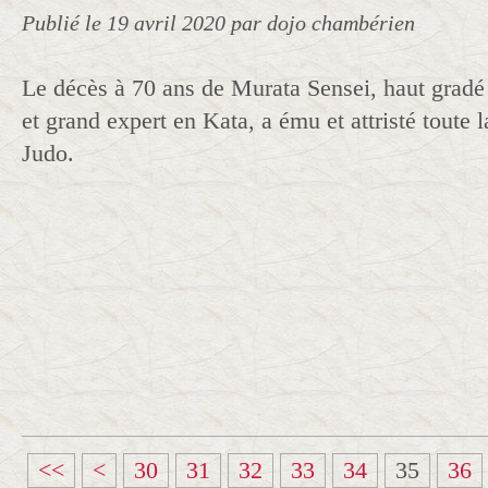
Publié le
19 avril 2020
par dojo chambérien
Le décès à 70 ans de Murata Sensei, haut grad
et grand expert en Kata, a ému et attristé tout
Judo.
1
2
<<
<
30
31
32
33
34
35
36