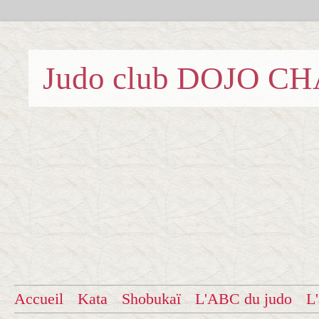
Judo club DOJO C
Accueil
Kata
Shobukaï
L'ABC du judo
L'