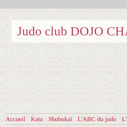
Judo club DOJO C
Accueil
Kata
Shobukaï
L'ABC du judo
L'