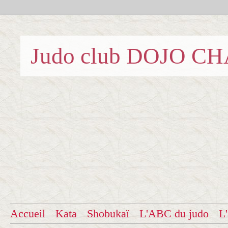
Judo club DOJO C
Accueil
Kata
Shobukaï
L'ABC du judo
L'