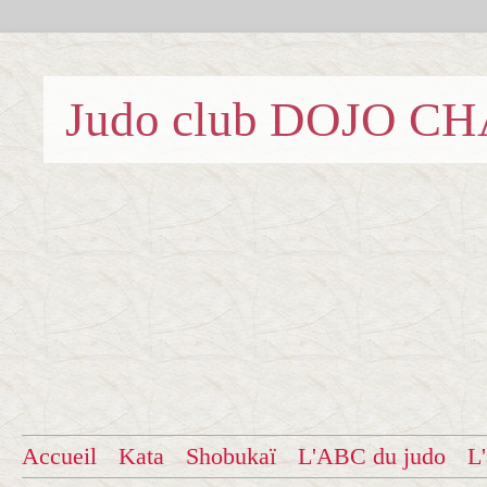
Judo club DOJO C
Accueil
Kata
Shobukaï
L'ABC du judo
L'