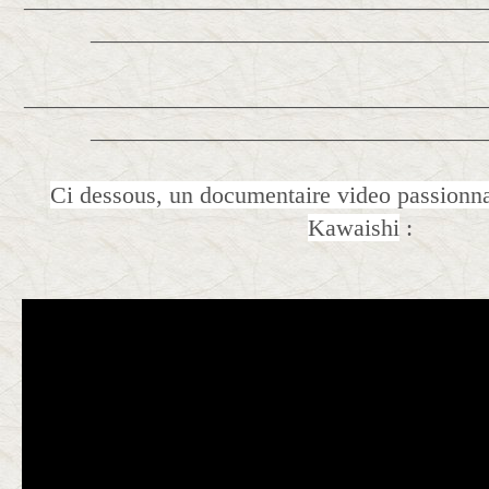
_________________________________
______________________________________
_________________________________
Ci dessous, un documentaire video passionn
Kawaishi
: