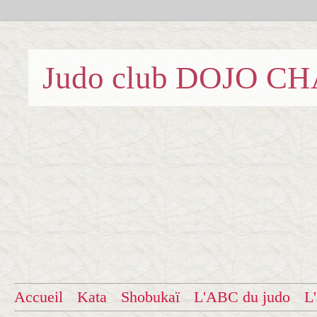
Judo club DOJO C
Accueil
Kata
Shobukaï
L'ABC du judo
L'