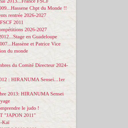
 mai 2013...France FSCF
009...Hassene Chpt du Monde !!
nts rentrée 2026-2027
 FSCF 2011
compétitions 2026-2027
 2012...Stage en Guadeloupe
07...Hassène et Patrice Vice
on du monde
mbres du Comité Directeur 2024-
012 : HIRANUMA Sensei...1er
.
bre 2013: HIRANUMA Sensei
oyage
mprendre le judo !
T "JAPON 2011"
-Kaï