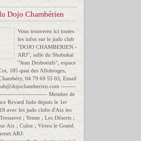
 du Dojo Chambérien
Vous trouverez ici toutes
les infos sur le judo club
"DOJO CHAMBERIEN -
ARJ", salle du Shobukai
"Jean Desboeufs", espace
Cot, 185 quai des Allobroges,
Chambéry, 04 79 69 55 03, Email
club@dojochamberien.com --------
-------------------------- Membre de
ance Revard Judo depuis le 1er
18 avec les judo clubs d'Aix les
 Tresserve ; Yenne ; Les Déserts ;
ur Aix ; Culoz ; Virieu le Grand.
ternet ARJ: