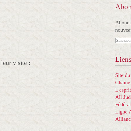
Abon
Abonnez
nouveau
Liens
eur visite :
Site du
Chaine
L'espr
All Ju
Fédérat
Ligue
Allian