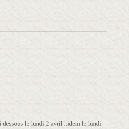
__________________________________
___________________________
dessous le lundi 2 avril...idem le lundi