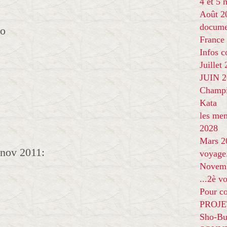
4 et 5
Août 2
docume
France
Infos 
Juillet
JUIN 20
Champi
Kata
les me
2028
Mars 2
 nov 2011:
voyage
Novem
...2è v
Pour co
PROJE
Sho-Bu