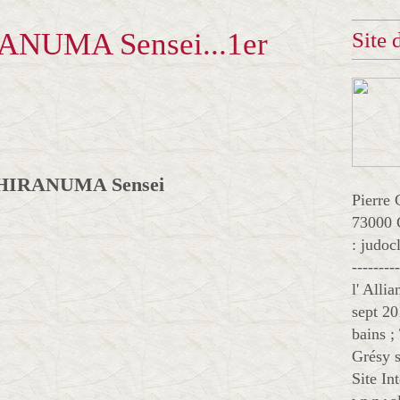
RANUMA Sensei...1er
Site
 HIRANUMA Sensei
Pierre 
73000 
: judo
--------
l' Alli
sept 20
bains ;
Grésy s
Site In