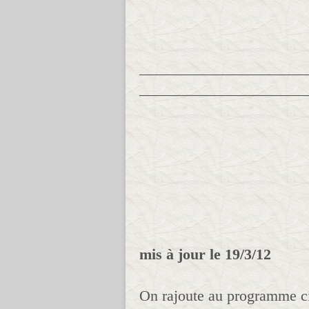
______________________
______________________
mis à jour le 19/3/12
On rajoute au programme ci 