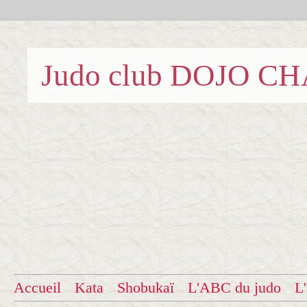
Judo club DOJO C
Accueil
Kata
Shobukaï
L'ABC du judo
L'