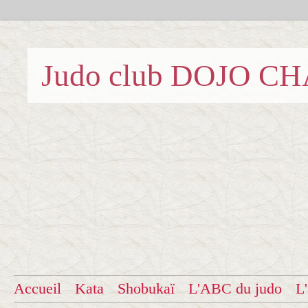
Judo club DOJO C
Accueil
Kata
Shobukaï
L'ABC du judo
L'