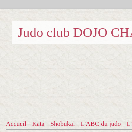
Judo club DOJO C
Accueil
Kata
Shobukaï
L'ABC du judo
L'