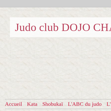
Judo club DOJO C
Accueil
Kata
Shobukaï
L'ABC du judo
L'