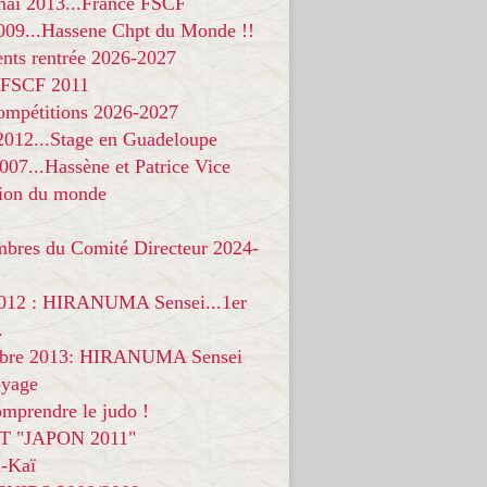
 mai 2013...France FSCF
009...Hassene Chpt du Monde !!
nts rentrée 2026-2027
 FSCF 2011
compétitions 2026-2027
 2012...Stage en Guadeloupe
07...Hassène et Patrice Vice
on du monde
mbres du Comité Directeur 2024-
012 : HIRANUMA Sensei...1er
.
bre 2013: HIRANUMA Sensei
oyage
mprendre le judo !
T "JAPON 2011"
-Kaï