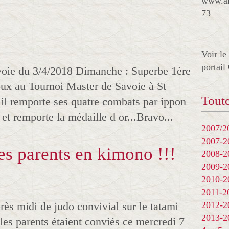
www.al
73
Voir le
portail
oie du 3/4/2018 Dimanche : Superbe 1ère
ux au Tournoi Master de Savoie à St
Toute
..il remporte ses quatre combats par ippon
et remporte la médaille d or...Bravo...
2007/20
2007-
les parents en kimono !!!
2008-
2009-
2010-
2011-
rès midi de judo convivial sur le tatami
2012-
2013-
es parents étaient conviés ce mercredi 7