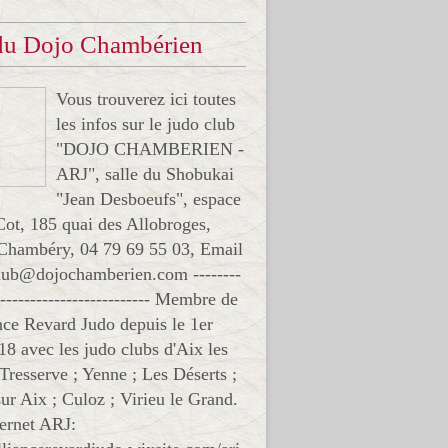
 du Dojo Chambérien
Vous trouverez ici toutes
les infos sur le judo club
"DOJO CHAMBERIEN -
ARJ", salle du Shobukai
"Jean Desboeufs", espace
Cot, 185 quai des Allobroges,
Chambéry, 04 79 69 55 03, Email
club@dojochamberien.com --------
-------------------------- Membre de
ance Revard Judo depuis le 1er
18 avec les judo clubs d'Aix les
 Tresserve ; Yenne ; Les Déserts ;
ur Aix ; Culoz ; Virieu le Grand.
ternet ARJ: