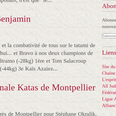
Abon
Benjamin
Abonnez
nouveau
et la combativité de tous sur le tatami de
Liens
'hui... et Bravo à nos deux champions de
eltramo (-28kg) 1ère et Tom Salacroup
Site du
(-44kg) 3e Kaïs Azaiez...
Chaine
L'espr
nale Katas de Montpellier
All Ju
Fédérat
Ligue
Allian
ès de Montpellier pour Stéphane Okralik,