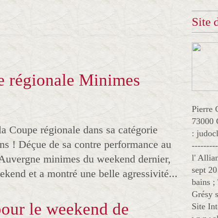
Site
e régionale Minimes
Pierre 
73000 
a Coupe régionale dans sa catégorie
: judo
ions ! Déçue de sa contre performance au
--------
Auvergne minimes du weekend dernier,
l' Alli
sept 20
ekend et a montré une belle agressivité...
bains ;
Grésy s
 pour le weekend de
Site In