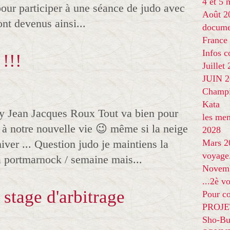
4 et 5
pour participer à une séance de judo avec
Août 2
ont devenus ainsi...
docume
France
Infos 
!!!
Juillet
JUIN 20
Champi
Kata
by Jean Jacques Roux Tout va bien pour
les me
é à notre nouvelle vie 😉 même si la neige
2028
ver ... Question judo je maintiens la
Mars 2
voyage
à portmarnock / semaine mais...
Novem
...2è v
stage d'arbitrage
Pour co
PROJE
Sho-Bu