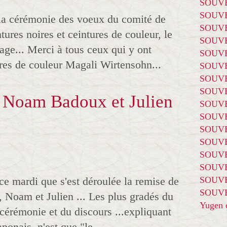
SOUVE
SOUVE
la cérémonie des voeux du comité de
SOUVE
ures noires et ceintures de couleur, le
SOUVE
rage... Merci à tous ceux qui y ont
SOUVE
res de couleur Magali Wirtensohn...
SOUVE
SOUVE
SOUVE
, Noam Badoux et Julien
SOUVE
SOUVE
SOUVE
SOUVE
SOUVE
SOUVE
e mardi que s'est déroulée la remise de
SOUVE
SOUVE
, Noam et Julien ... Les plus gradés du
Yugen é
 cérémonie et du discours ...expliquant
ponais, n'est que "le...