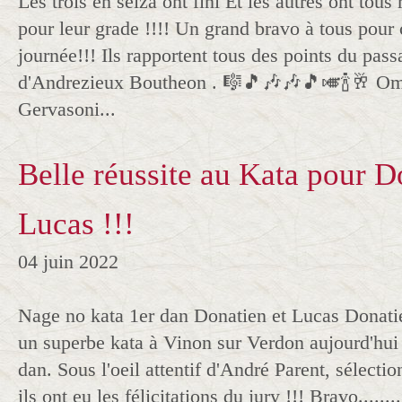
Les trois en seiza ont fini Et les autres ont tou
pour leur grade !!!! Un grand bravo à tous pour c
journée!!! Ils rapportent tous des points du pas
d'Andrezieux Boutheon . 🎼🎵🎶🎶🎵🎺🍾🥂 Om
Gervasoni...
Belle réussite au Kata pour D
Lucas !!!
04 juin 2022
Nage no kata 1er dan Donatien et Lucas Donatie
un superbe kata à Vinon sur Verdon aujourd'hui 
dan. Sous l'oeil attentif d'André Parent, sélectio
ils ont eu les félicitations du jury !!! Bravo........