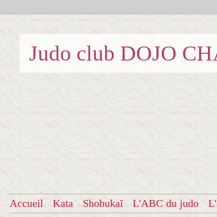
Judo club DOJO C
Accueil
Kata
Shobukaï
L'ABC du judo
L'