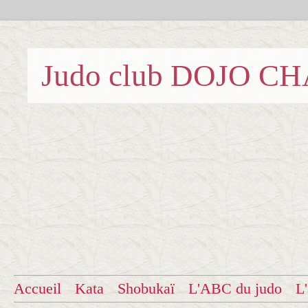
Judo club DOJO C
Accueil
Kata
Shobukaï
L'ABC du judo
L'