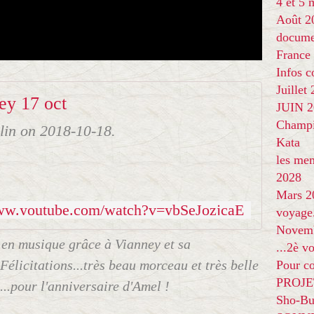
4 et 5
Août 2
docume
France
Infos 
Juillet
ey 17 oct
JUIN 20
Champi
lin on 2018-10-18.
Kata
les me
2028
Mars 2
www.youtube.com/watch?v=ybSeJozjcaE
voyage
Novem
e en musique grâce à Vianney et sa
...2è v
Félicitations...très beau morceau et très belle
Pour co
PROJE
...pour l'anniversaire d'Amel !
Sho-Bu