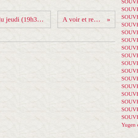
SOUVE
SOUVE
SOUVE
Renforcement et PPG du jeudi (19h30/20h30)
A voir et revoir...
SOUVE
SOUVE
SOUVE
SOUVE
SOUVE
SOUVE
SOUVE
SOUVE
SOUVE
SOUVE
SOUVE
SOUVE
SOUVE
Yugen é