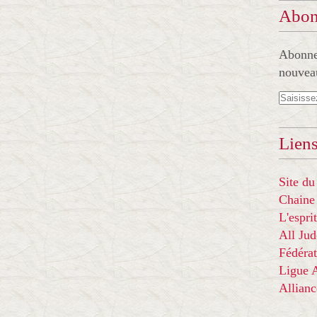
Abon
Abonnez
nouveau
Liens
Site du
Chaine
L'espr
All Ju
Fédérat
Ligue
Allian