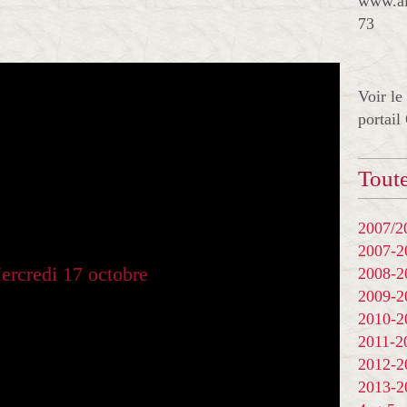
www.al
73
Voir le
portail
Toute
2007/20
2007-
2008-
2009-
2010-
2011-
2012-
2013-