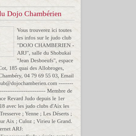
 du Dojo Chambérien
Vous trouverez ici toutes
les infos sur le judo club
"DOJO CHAMBERIEN -
ARJ", salle du Shobukai
"Jean Desboeufs", espace
Cot, 185 quai des Allobroges,
Chambéry, 04 79 69 55 03, Email
club@dojochamberien.com --------
-------------------------- Membre de
ance Revard Judo depuis le 1er
18 avec les judo clubs d'Aix les
 Tresserve ; Yenne ; Les Déserts ;
ur Aix ; Culoz ; Virieu le Grand.
ternet ARJ: