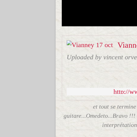
Viann
Uploaded by vincent orve
http://
et tout se termin
guitare...Omedeto...Bravo !!! 
interprétation