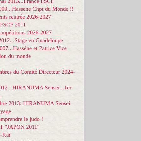
 mai 2013...France FSCF
009...Hassene Chpt du Monde !!
nts rentrée 2026-2027
 FSCF 2011
compétitions 2026-2027
 2012...Stage en Guadeloupe
07...Hassène et Patrice Vice
on du monde
mbres du Comité Directeur 2024-
012 : HIRANUMA Sensei...1er
.
bre 2013: HIRANUMA Sensei
oyage
mprendre le judo !
T "JAPON 2011"
-Kaï