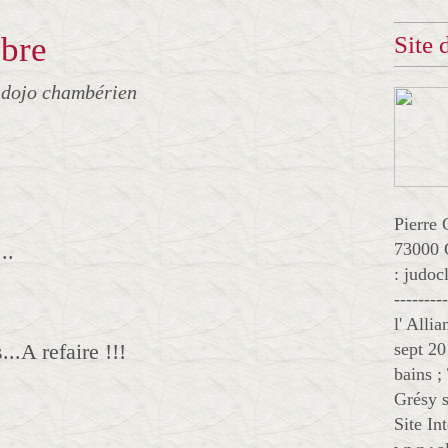
obre
Site
 dojo chambérien
Pierre 
..
73000 
: judo
--------
l' Alli
...A refaire !!!
sept 20
bains ;
Grésy s
Site In