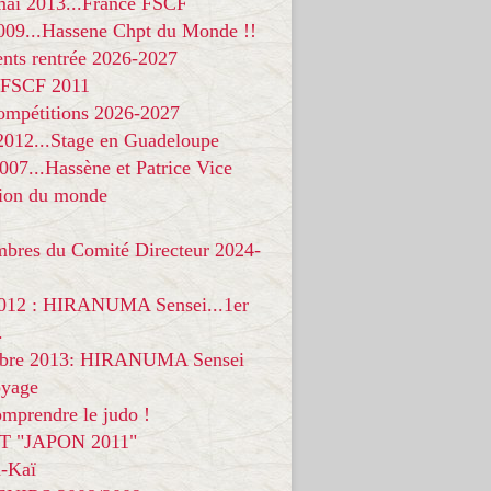
 mai 2013...France FSCF
009...Hassene Chpt du Monde !!
nts rentrée 2026-2027
 FSCF 2011
compétitions 2026-2027
 2012...Stage en Guadeloupe
07...Hassène et Patrice Vice
on du monde
mbres du Comité Directeur 2024-
012 : HIRANUMA Sensei...1er
.
bre 2013: HIRANUMA Sensei
oyage
mprendre le judo !
T "JAPON 2011"
-Kaï