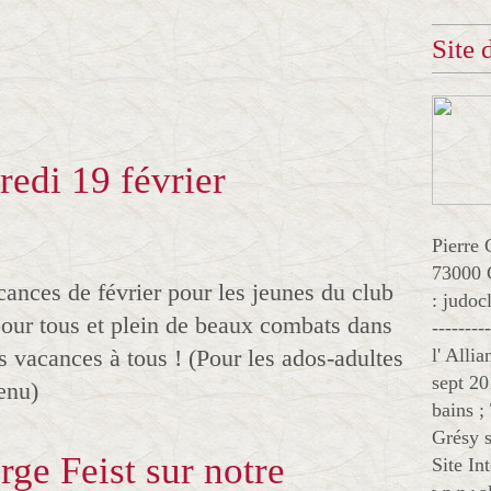
Site
edi 19 février
Pierre 
73000 
cances de février pour les jeunes du club
: judo
pour tous et plein de beaux combats dans
--------
 vacances à tous ! (Pour les ados-adultes
l' Alli
sept 20
enu)
bains ;
Grésy s
erge Feist sur notre
Site In