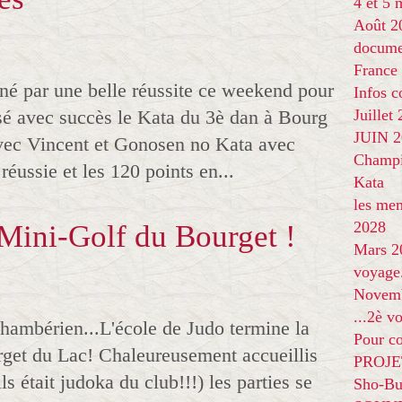
4 et 5
Août 2
docume
France
né par une belle réussite ce weekend pour
Infos 
sé avec succès le Kata du 3è dan à Bourg
Juillet
JUIN 20
vec Vincent et Gonosen no Kata avec
Champi
éussie et les 120 points en...
Kata
les me
2028
 Mini-Golf du Bourget !
Mars 2
voyage
Novem
...2è v
hambérien...L'école de Judo termine la
Pour co
rget du Lac! Chaleureusement accueillis
PROJE
ils était judoka du club!!!) les parties se
Sho-Bu