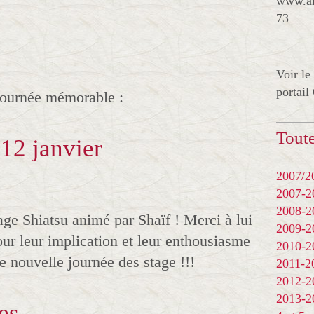
www.al
73
Voir le
portail
 journée mémorable :
Toute
 12 janvier
2007/20
2007-
2008-
age Shiatsu animé par Shaïf ! Merci à lui
2009-
our leur implication et leur enthousiasme
2010-
ne nouvelle journée des stage !!!
2011-
2012-
2013-
es