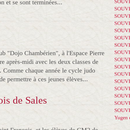
n et se sont terminées...
SOUVE
SOUVE
SOUVE
SOUVE
SOUVE
SOUVE
SOUVE
ub "Dojo Chambérien", à l'Espace Pierre
SOUVE
SOUVE
re après-midi avec les deux classes de
SOUVE
ph. Comme chaque année le cycle judo
SOUVE
 de permettre à ces jeunes élèves...
SOUVE
SOUVE
SOUVE
ois de Sales
SOUVE
SOUVE
Yugen é
aint François, et les élèves de CM2 de