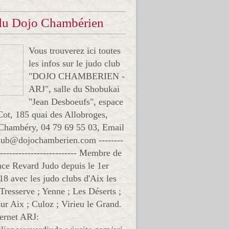
 du Dojo Chambérien
Vous trouverez ici toutes
les infos sur le judo club
"DOJO CHAMBERIEN -
ARJ", salle du Shobukai
"Jean Desboeufs", espace
Cot, 185 quai des Allobroges,
Chambéry, 04 79 69 55 03, Email
club@dojochamberien.com --------
-------------------------- Membre de
ance Revard Judo depuis le 1er
18 avec les judo clubs d'Aix les
 Tresserve ; Yenne ; Les Déserts ;
ur Aix ; Culoz ; Virieu le Grand.
ternet ARJ: