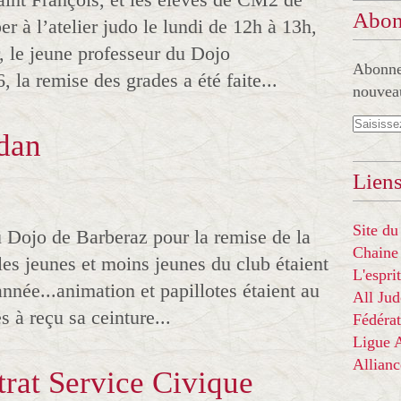
Abon
r à l’atelier judo le lundi de 12h à 13h,
, le jeune professeur du Dojo
Abonnez
 la remise des grades a été faite...
nouveau
dan
Liens
Site du
u Dojo de Barberaz pour la remise de la
Chaine
les jeunes et moins jeunes du club étaient
L'espr
'année...animation et papillotes étaient au
All Ju
à reçu sa ceinture...
Fédérat
Ligue
Allian
trat Service Civique