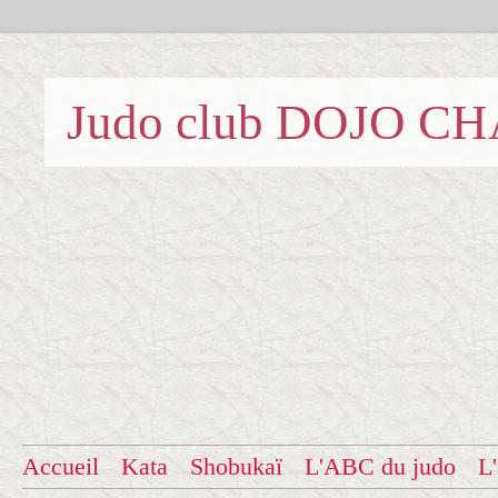
Judo club DOJO C
Accueil
Kata
Shobukaï
L'ABC du judo
L'