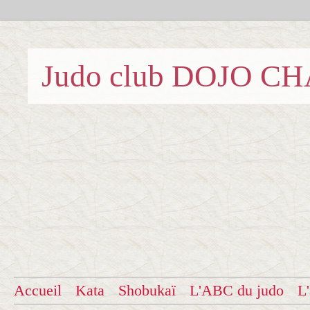
Judo club DOJO C
Accueil
Kata
Shobukaï
L'ABC du judo
L'