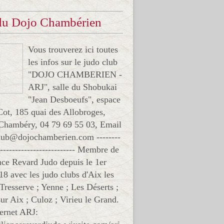
 du Dojo Chambérien
Vous trouverez ici toutes
les infos sur le judo club
"DOJO CHAMBERIEN -
ARJ", salle du Shobukai
"Jean Desboeufs", espace
Cot, 185 quai des Allobroges,
Chambéry, 04 79 69 55 03, Email
club@dojochamberien.com --------
-------------------------- Membre de
ance Revard Judo depuis le 1er
18 avec les judo clubs d'Aix les
 Tresserve ; Yenne ; Les Déserts ;
ur Aix ; Culoz ; Virieu le Grand.
ternet ARJ: