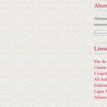
Abon
Abonnez
nouveau
Liens
Site du
Chaine
L'espr
All Ju
Fédérat
Ligue
Allian