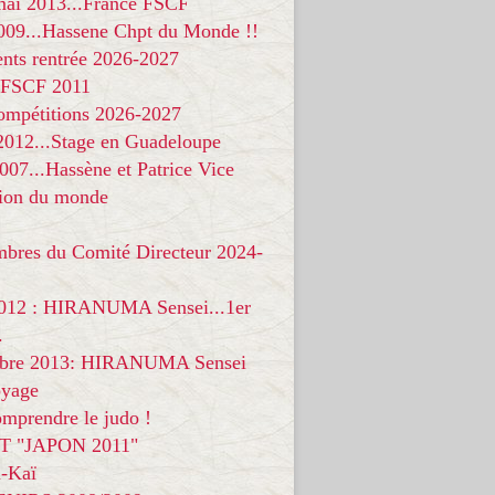
 mai 2013...France FSCF
009...Hassene Chpt du Monde !!
nts rentrée 2026-2027
 FSCF 2011
compétitions 2026-2027
 2012...Stage en Guadeloupe
07...Hassène et Patrice Vice
on du monde
mbres du Comité Directeur 2024-
012 : HIRANUMA Sensei...1er
.
bre 2013: HIRANUMA Sensei
oyage
mprendre le judo !
T "JAPON 2011"
-Kaï