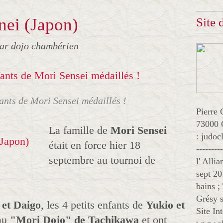
nei (Japon)
Site
ar dojo chambérien
fants de Mori Sensei médaillés !
Pierre 
73000 
La famille de
Mori Sensei
: judo
était en force hier 18
--------
septembre au tournoi de
l' Alli
sept 20
bains ;
Grésy s
et Daigo
, les 4 petits enfants de
Yukio et
Site In
 au
"Mori Dojo" de Tachikawa
et ont