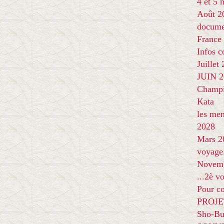
4 et 5
Août 2
docume
France
Infos 
Juillet
JUIN 20
Champi
Kata
les me
2028
Mars 2
voyage
Novem
...2è v
Pour co
PROJE
Sho-Bu