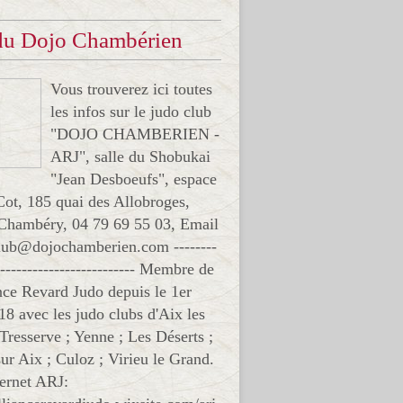
 du Dojo Chambérien
Vous trouverez ici toutes
les infos sur le judo club
"DOJO CHAMBERIEN -
ARJ", salle du Shobukai
"Jean Desboeufs", espace
Cot, 185 quai des Allobroges,
Chambéry, 04 79 69 55 03, Email
club@dojochamberien.com --------
-------------------------- Membre de
ance Revard Judo depuis le 1er
18 avec les judo clubs d'Aix les
 Tresserve ; Yenne ; Les Déserts ;
ur Aix ; Culoz ; Virieu le Grand.
ternet ARJ: