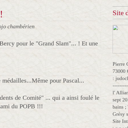
!
Site
ojo chambérien
ercy pour le "Grand Slam"... ! Et une
Pierre 
73000 
: judo
e médailles...Même pour Pascal...
--------
l' Alli
ents de Comité" ... qui a ainsi foulé le
sept 20
tami du POPB !!!
bains ;
Grésy s
Site In