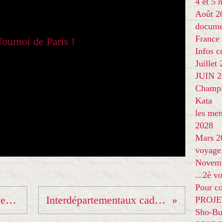
4 et 5
Août 2
docume
France
Infos 
Juillet
JUIN 20
Champi
Kata
les me
2028
Mars 2
voyage
Novem
...2è v
Pour co
Une "Sacrée Soirée" avec Shohei Ono à Lyon !!
Interdépartementaux cadets-cadettes à La Mure
PROJE
Sho-Bu