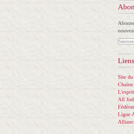
Abon
Abonnez
nouveau
Liens
Site du
Chaine
L'espr
All Ju
Fédérat
Ligue
Allian