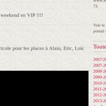
www.al
73
 weekend en VIP !!!!
Voir le
portail
Toute
icole pour les places à Alain, Eric, Loïc
2007/20
2007-
2008-
2009-
2010-
2011-
2012-
2013-