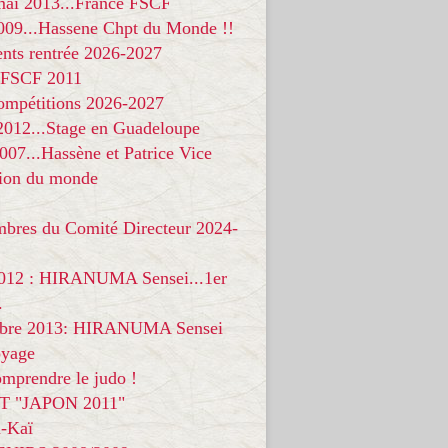
 mai 2013...France FSCF
009...Hassene Chpt du Monde !!
nts rentrée 2026-2027
 FSCF 2011
compétitions 2026-2027
 2012...Stage en Guadeloupe
07...Hassène et Patrice Vice
on du monde
mbres du Comité Directeur 2024-
012 : HIRANUMA Sensei...1er
.
bre 2013: HIRANUMA Sensei
oyage
mprendre le judo !
T "JAPON 2011"
-Kaï