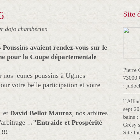
6
Site
ar dojo chambérien
 Poussins avaient rendez-vous sur le
he pour la Coupe départementale
Pierre 
r nos jeunes poussins à Ugines
73000 
our votre belle participation et votre
: judo
--------
l' Alli
sept 20
et
David Bellot Mauroz
, nos arbitres
bains ;
arbitrage ..
."Entraide et Prospérité
Grésy s
!!!
Site In