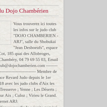
 du Dojo Chambérien
Vous trouverez ici toutes
les infos sur le judo club
"DOJO CHAMBERIEN -
ARJ", salle du Shobukai
"Jean Desboeufs", espace
Cot, 185 quai des Allobroges,
Chambéry, 04 79 69 55 03, Email
club@dojochamberien.com --------
-------------------------- Membre de
ance Revard Judo depuis le 1er
18 avec les judo clubs d'Aix les
 Tresserve ; Yenne ; Les Déserts ;
ur Aix ; Culoz ; Virieu le Grand.
ternet ARJ: