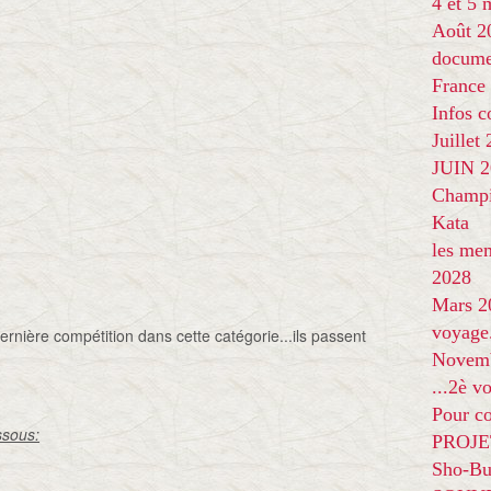
4 et 5
Août 2
docume
France
Infos 
Juillet
JUIN 20
Champi
Kata
les me
2028
Mars 2
voyage
 dernière compétition dans cette catégorie...ils passent
Novem
...2è v
Pour co
ssous:
PROJE
Sho-Bu