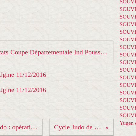
SOUVE
SOUVE
SOUVE
SOUVE
SOUVE
SOUVE
SOUVE
Resultats Coupe Départementale Ind Poussin(e)s à Ugine le 11
SOUVE
SOUVE
SOUVE
SOUVE
SOUVE
SOUVE
SOUVE
SOUVE
SOUVE
Yugen é
Comité de Savoie de judo : opération Huîtres et foie gras 2016.
Cycle Judo de l'école St Joseph