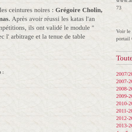
www.al
73
les ceintures noires :
Grégoire Cholin,
mas
. Après avoir réussi les katas l'an
pétitions, ils ont validé le module "
Voir le
l' arbitrage et la tenue de table
portail
Toute
 :
2007/20
2007-
2008-
2009-
2010-
2011-
2012-
2013-