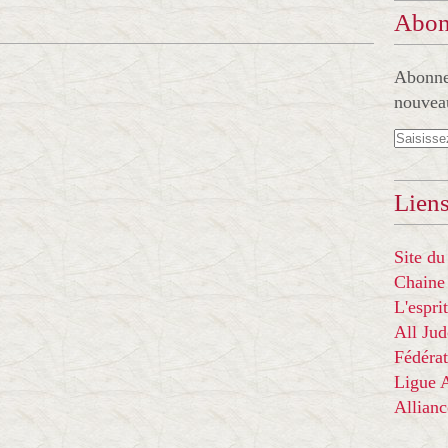
Abon
Abonnez
nouveau
Liens
Site du
Chaine
L'espr
All Ju
Fédérat
Ligue
Allian