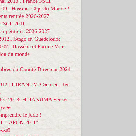
 mai 2013...France FSCF
009...Hassene Chpt du Monde !!
nts rentrée 2026-2027
 FSCF 2011
compétitions 2026-2027
 2012...Stage en Guadeloupe
07...Hassène et Patrice Vice
on du monde
mbres du Comité Directeur 2024-
012 : HIRANUMA Sensei...1er
.
bre 2013: HIRANUMA Sensei
oyage
mprendre le judo !
T "JAPON 2011"
-Kaï