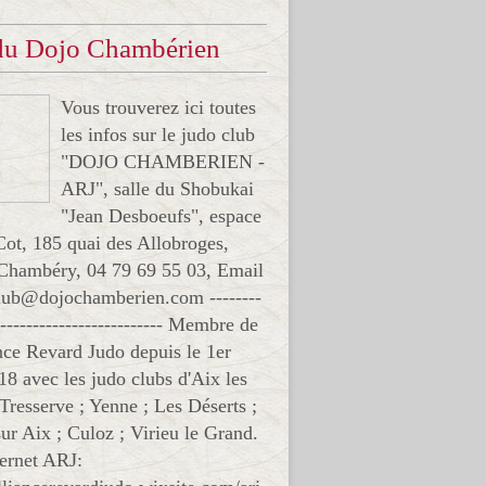
 du Dojo Chambérien
Vous trouverez ici toutes
les infos sur le judo club
"DOJO CHAMBERIEN -
ARJ", salle du Shobukai
"Jean Desboeufs", espace
Cot, 185 quai des Allobroges,
Chambéry, 04 79 69 55 03, Email
club@dojochamberien.com --------
-------------------------- Membre de
ance Revard Judo depuis le 1er
18 avec les judo clubs d'Aix les
 Tresserve ; Yenne ; Les Déserts ;
ur Aix ; Culoz ; Virieu le Grand.
ternet ARJ: