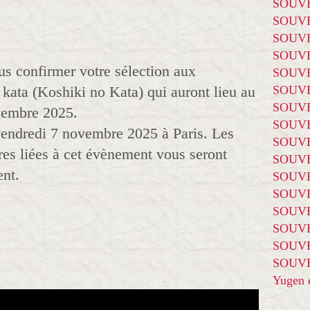
SOUVE
SOUVE
SOUVE
SOUVE
us confirmer votre sélection aux
SOUVE
ata (Koshiki no Kata) qui auront lieu au
SOUVE
SOUVE
ovembre 2025.
SOUVE
 vendredi 7 novembre 2025 à Paris. Les
SOUVE
es liées à cet évènement vous seront
SOUVE
nt.
SOUVE
SOUVE
SOUVE
SOUVE
SOUVE
SOUVE
Yugen é