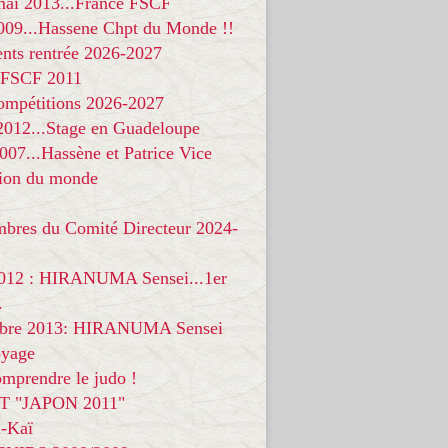
 mai 2013...France FSCF
009...Hassene Chpt du Monde !!
nts rentrée 2026-2027
 FSCF 2011
compétitions 2026-2027
 2012...Stage en Guadeloupe
07...Hassène et Patrice Vice
on du monde
mbres du Comité Directeur 2024-
012 : HIRANUMA Sensei...1er
.
bre 2013: HIRANUMA Sensei
oyage
mprendre le judo !
T "JAPON 2011"
-Kaï