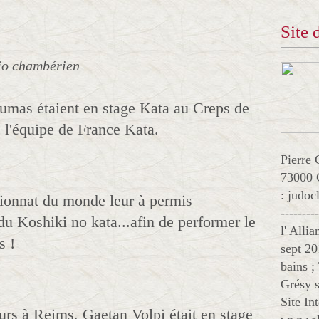
Site
jo chambérien
Dumas étaient en stage Kata au Creps de
 l'équipe de France Kata.
Pierre 
73000 
: judo
ionnat du monde leur à permis
--------
du Koshiki no kata...afin de performer le
l' Alli
s !
sept 20
bains ;
Grésy s
Site In
rs à Reims, Gaetan Volpi était en stage