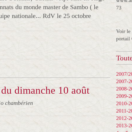
www.al
onnats du monde master de Sambo ( le
73
quipe nationale... RdV le 25 octobre
Voir le
portail
Toute
2007/20
2007-
 du dimanche 10 août
2008-
2009-
jo chambérien
2010-
2011-
2012-
2013-