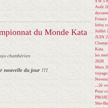
4 et 5
Août 2
docume
France
Infos 
ampionnat du Monde Kata
Juillet
JUIN 20
Champi
Kata
les me
dojo chambérien
2028
Mars 2
r nouvelle du jour !!!
voyage
Novem
...2è v
Pour co
PROJE
Sho-Bu