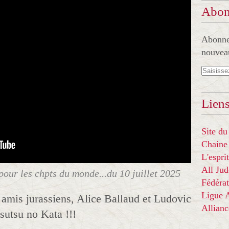
Abon
Abonnez
nouveau
Liens
Site du
Chaine
L'espr
All Ju
pour les chpts du monde...du 10 juillet 2025
Fédérat
Ligue
 amis jurassiens, Alice Ballaud et Ludovic
Allian
sutsu no Kata !!!