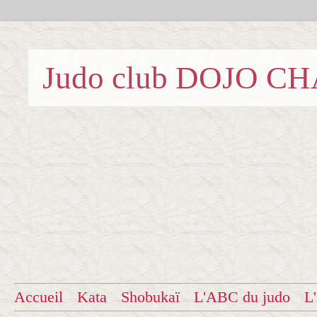
Judo club DOJO C
Accueil
Kata
Shobukaï
L'ABC du judo
L'