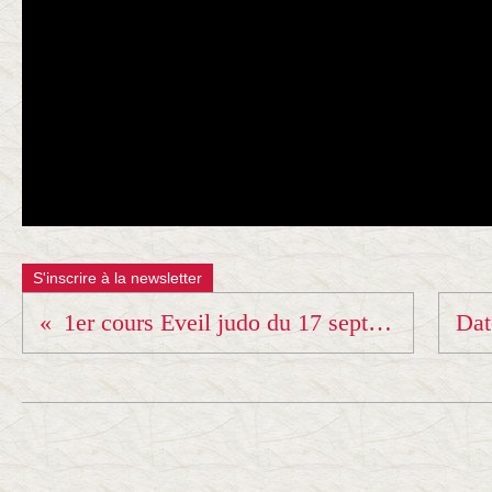
S'inscrire à la newsletter
1er cours Eveil judo du 17 sept avec Yoann !