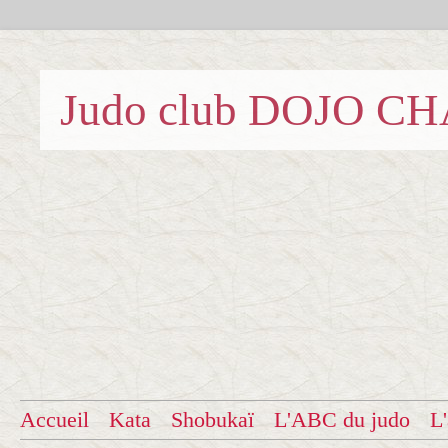
Judo club DOJO C
Accueil
Kata
Shobukaï
L'ABC du judo
L'