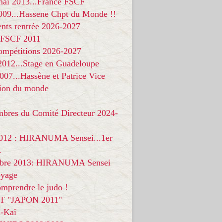
 mai 2013...France FSCF
009...Hassene Chpt du Monde !!
nts rentrée 2026-2027
 FSCF 2011
compétitions 2026-2027
 2012...Stage en Guadeloupe
07...Hassène et Patrice Vice
on du monde
mbres du Comité Directeur 2024-
012 : HIRANUMA Sensei...1er
.
bre 2013: HIRANUMA Sensei
oyage
mprendre le judo !
T "JAPON 2011"
-Kaï