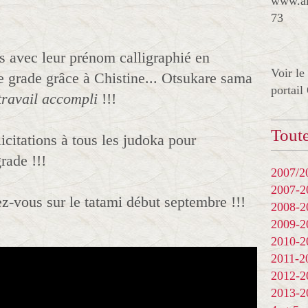
www.al
73
is avec leur prénom calligraphié en
Voir le
e grade grâce à Chistine... Otsukare sama
portail
travail accompli
!!!
Toute
icitations à tous les judoka pour
rade !!!
2007/20
2007-
z-vous sur le tatami début septembre !!!
2008-
2009-
2010-
2011-
2012-
2013-