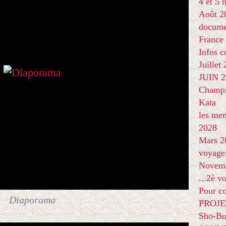
4 et 5
Août 2
docume
France
Infos 
Juillet
JUIN 20
Champi
Kata
les me
2028
Mars 2
voyage
Novem
...2è v
Pour co
Diaporama
PROJE
Sho-Bu