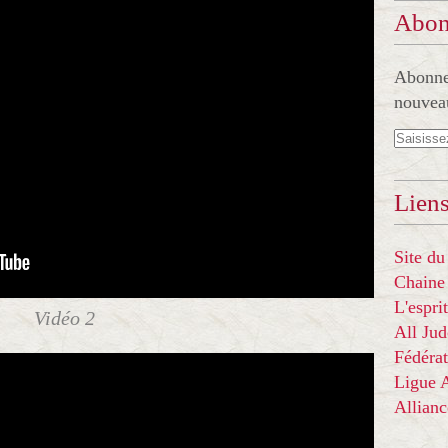
Abon
Abonnez
nouveau
Liens
Site du
Chaine
L'espr
Vidéo 2
All Ju
Fédérat
Ligue
Allian