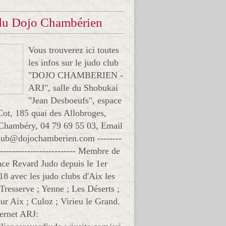
 du Dojo Chambérien
Vous trouverez ici toutes
les infos sur le judo club
"DOJO CHAMBERIEN -
ARJ", salle du Shobukai
"Jean Desboeufs", espace
Cot, 185 quai des Allobroges,
Chambéry, 04 79 69 55 03, Email
club@dojochamberien.com --------
-------------------------- Membre de
ance Revard Judo depuis le 1er
18 avec les judo clubs d'Aix les
 Tresserve ; Yenne ; Les Déserts ;
ur Aix ; Culoz ; Virieu le Grand.
ternet ARJ: