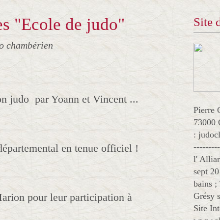
s "Ecole de judo"
Site
jo chambérien
n judo par Yoann et Vincent ...
Pierre 
73000 
: judo
départemental en tenue officiel !
--------
l' Alli
sept 20
bains ;
arion pour leur participation à
Grésy s
Site In