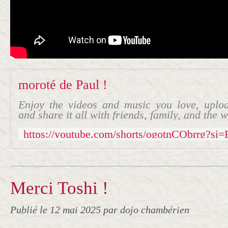
moroté de Paul !
Enjoy the videos and music you love, uploa
and share it all with friends, family, and the
Merci Toshi !
Publié le
12 mai 2025
par dojo chambérien