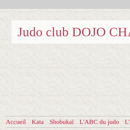
Judo club DOJO C
Accueil
Kata
Shobukaï
L'ABC du judo
L'