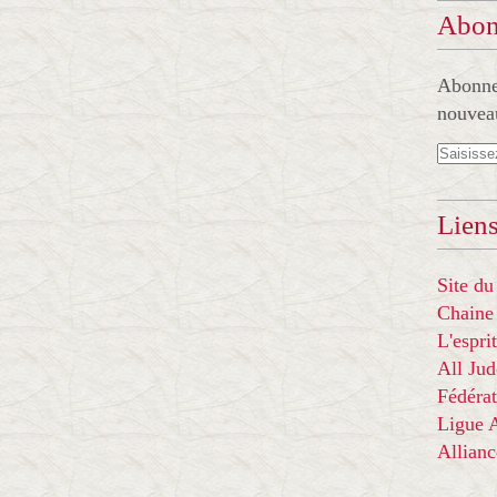
Abon
Abonnez
nouveau
Liens
Site du
Chaine
L'espr
All Ju
Fédérat
Ligue
Allian