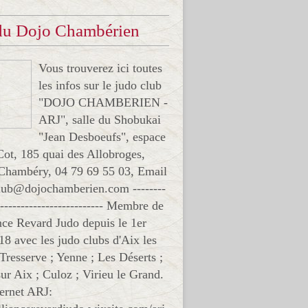
 du Dojo Chambérien
Vous trouverez ici toutes
les infos sur le judo club
"DOJO CHAMBERIEN -
ARJ", salle du Shobukai
"Jean Desboeufs", espace
Cot, 185 quai des Allobroges,
Chambéry, 04 79 69 55 03, Email
club@dojochamberien.com --------
-------------------------- Membre de
ance Revard Judo depuis le 1er
18 avec les judo clubs d'Aix les
 Tresserve ; Yenne ; Les Déserts ;
ur Aix ; Culoz ; Virieu le Grand.
ternet ARJ: