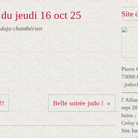
du jeudi 16 oct 25
Site
 dojo chambérien
Pierre 
73000 
: judo
--------
l' Alli
!!
Belle soirée judo !
sept 20
bains ;
Grésy s
Site In