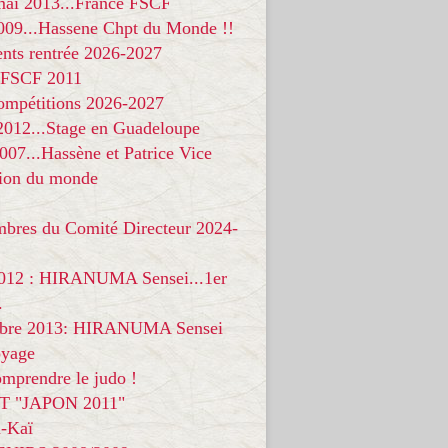
 mai 2013...France FSCF
009...Hassene Chpt du Monde !!
nts rentrée 2026-2027
 FSCF 2011
compétitions 2026-2027
 2012...Stage en Guadeloupe
07...Hassène et Patrice Vice
on du monde
mbres du Comité Directeur 2024-
012 : HIRANUMA Sensei...1er
.
bre 2013: HIRANUMA Sensei
oyage
mprendre le judo !
T "JAPON 2011"
-Kaï