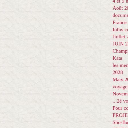
4 et 5
Août 2
docume
France
Infos 
Juillet
JUIN 20
Champi
Kata
les me
2028
Mars 2
voyage
Novem
...2è v
Pour co
PROJE
Sho-Bu