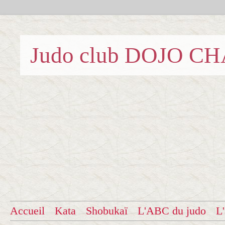
Judo club DOJO C
Accueil
Kata
Shobukaï
L'ABC du judo
L'