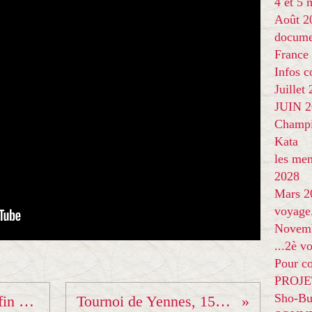
4 et 5
Août 2
docume
France
Infos 
Juillet
JUIN 20
Champi
Kata
les me
2028
Mars 2
voyage
Novem
...2è v
Pour co
PROJE
Sho-Bu
Remise des Grades de fin de saison...
Tournoi de Yennes, 15 juin 2025