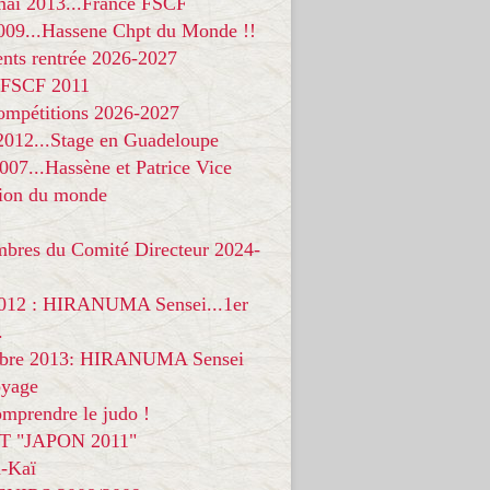
 mai 2013...France FSCF
009...Hassene Chpt du Monde !!
nts rentrée 2026-2027
 FSCF 2011
compétitions 2026-2027
 2012...Stage en Guadeloupe
07...Hassène et Patrice Vice
on du monde
mbres du Comité Directeur 2024-
012 : HIRANUMA Sensei...1er
.
bre 2013: HIRANUMA Sensei
oyage
mprendre le judo !
T "JAPON 2011"
-Kaï