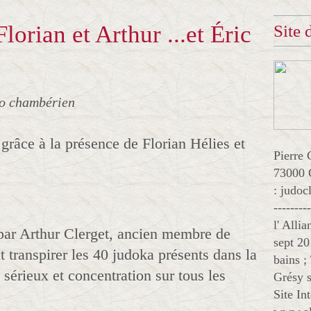
lorian et Arthur ...et Éric
Site
jo chambérien
 grâce à la présence de Florian Hélies et
Pierre 
73000 
: judo
--------
l' Alli
par Arthur Clerget, ancien membre de
sept 20
it transpirer les 40 judoka présents dans la
bains ;
sérieux et concentration sur tous les
Grésy s
Site In