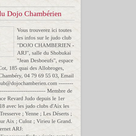
 du Dojo Chambérien
Vous trouverez ici toutes
les infos sur le judo club
"DOJO CHAMBERIEN -
ARJ", salle du Shobukai
"Jean Desboeufs", espace
Cot, 185 quai des Allobroges,
Chambéry, 04 79 69 55 03, Email
club@dojochamberien.com --------
-------------------------- Membre de
ance Revard Judo depuis le 1er
18 avec les judo clubs d'Aix les
 Tresserve ; Yenne ; Les Déserts ;
ur Aix ; Culoz ; Virieu le Grand.
ternet ARJ: