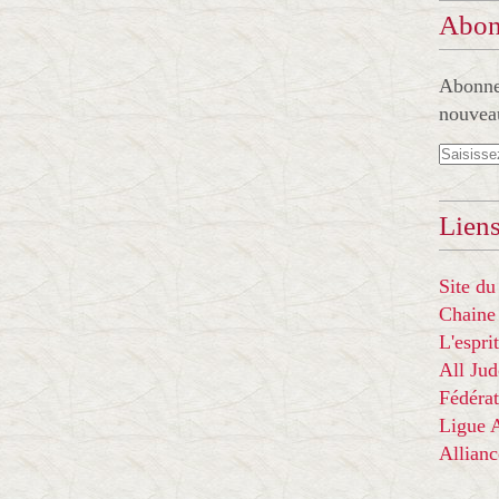
Abon
Abonnez
nouveau
Liens
Site du
Chaine
L'espr
All Ju
Fédérat
Ligue
Allian