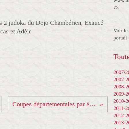
www.al
73
es 2 judoka du Dojo Chambérien, Exaucé
ucas et Adèle
Voir le
portail
Toute
2007/20
2007-
2008-
2009-
2010-
Coupes départementales par équipes à St Jean de Maurienne.
2011-
2012-
2013-