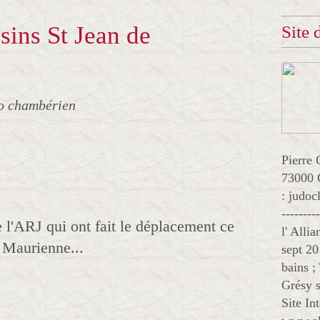
ins St Jean de
Site
o chambérien
Pierre 
73000 
: judo
--------
l'ARJ qui ont fait le déplacement ce
l' Alli
 Maurienne...
sept 20
bains ;
Grésy s
Site In