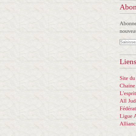
Abon
Abonnez
nouveau
Liens
Site du
Chaine
L'espr
All Ju
Fédérat
Ligue
Allian