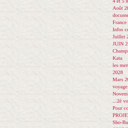
4 et 5
Août 2
docume
France
Infos 
Juillet
JUIN 20
Champi
Kata
les me
2028
Mars 2
voyage
Novem
...2è v
Pour co
PROJE
Sho-Bu