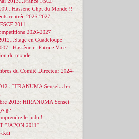
 mai 2013...France FSCF
009...Hassene Chpt du Monde !!
nts rentrée 2026-2027
 FSCF 2011
compétitions 2026-2027
 2012...Stage en Guadeloupe
07...Hassène et Patrice Vice
on du monde
mbres du Comité Directeur 2024-
012 : HIRANUMA Sensei...1er
.
bre 2013: HIRANUMA Sensei
oyage
mprendre le judo !
T "JAPON 2011"
-Kaï