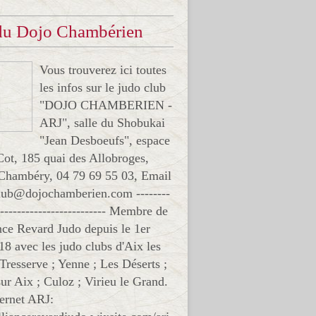
 du Dojo Chambérien
Vous trouverez ici toutes
les infos sur le judo club
"DOJO CHAMBERIEN -
ARJ", salle du Shobukai
"Jean Desboeufs", espace
Cot, 185 quai des Allobroges,
Chambéry, 04 79 69 55 03, Email
club@dojochamberien.com --------
-------------------------- Membre de
ance Revard Judo depuis le 1er
18 avec les judo clubs d'Aix les
 Tresserve ; Yenne ; Les Déserts ;
ur Aix ; Culoz ; Virieu le Grand.
ternet ARJ: