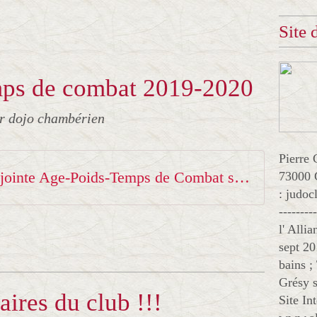
Site
emps de combat 2019-2020
r dojo chambérien
Pierre 
Pièce jointe Age-Poids-Temps de Combat saison 2019
73000 
: judo
--------
l' Alli
sept 20
bains ;
Grésy s
ires du club !!!
Site In