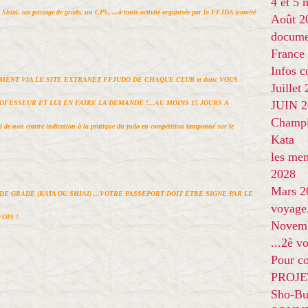
4 et 5
n Shiai, un passage de grade, un CPS, ...à toute activité organisée par la FFJDA (comité
Août 2
docume
France
Infos 
MENT VIA LE SITE EXTRANET FFJUDO DE CHAQUE CLUB et donc
VOUS
Juillet
JUIN 20
ESSEUR ET LUI EN FAIRE LA DEMANDE !...AU MOINS 15 JOURS A
Champi
l de non contre indication à la pratique du judo en compétition tamponné sur le
Kata
les me
2028
Mars 2
 GRADE (KATA OU SHIAI) ...
VOTRE PASSEPORT DOIT ETRE SIGNE
PAR LE
voyage
OIS !
Novem
...2è v
Pour co
PROJE
Sho-Bu