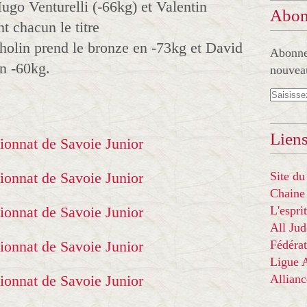
go Venturelli (-66kg) et Valentin
Abon
t chacun le titre
olin prend le bronze en -73kg et David
Abonnez
n -60kg.
nouveau
Liens
Site du
Chaine
L'espr
All Ju
Fédérat
Ligue
Allian