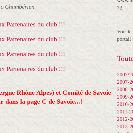
www.al
jo Chambérien
73
Voir le
portail
Toute
2007/20
2007-
2008-
vergne Rhône Alpes) et Comité de Savoie
2009-
r dans la page C de Savoie...!
2010-
2011-
2012-
2013-