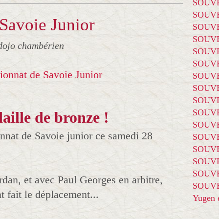
SOUVE
SOUVE
Savoie Junior
SOUVE
SOUVE
dojo chambérien
SOUVE
SOUVE
SOUVE
SOUVE
SOUVE
SOUVE
daille de bronze !
SOUVE
nnat de Savoie junior ce samedi 28
SOUVE
SOUVE
SOUVE
SOUVE
dan, et avec Paul Georges en arbitre,
SOUVE
 fait le déplacement...
Yugen é