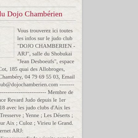
 du Dojo Chambérien
Vous trouverez ici toutes
les infos sur le judo club
"DOJO CHAMBERIEN -
ARJ", salle du Shobukai
"Jean Desboeufs", espace
Cot, 185 quai des Allobroges,
Chambéry, 04 79 69 55 03, Email
club@dojochamberien.com --------
-------------------------- Membre de
ance Revard Judo depuis le 1er
18 avec les judo clubs d'Aix les
 Tresserve ; Yenne ; Les Déserts ;
ur Aix ; Culoz ; Virieu le Grand.
ternet ARJ: