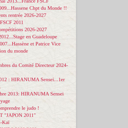
 mai 2013...France FSCF
009...Hassene Chpt du Monde !!
nts rentrée 2026-2027
 FSCF 2011
compétitions 2026-2027
 2012...Stage en Guadeloupe
07...Hassène et Patrice Vice
on du monde
mbres du Comité Directeur 2024-
012 : HIRANUMA Sensei...1er
.
bre 2013: HIRANUMA Sensei
oyage
mprendre le judo !
T "JAPON 2011"
-Kaï