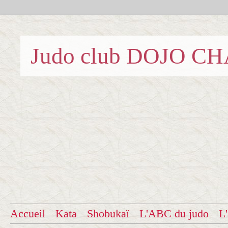
Judo club DOJO C
Accueil
Kata
Shobukaï
L'ABC du judo
L'