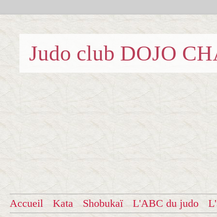
Judo club DOJO C
Accueil
Kata
Shobukaï
L'ABC du judo
L'