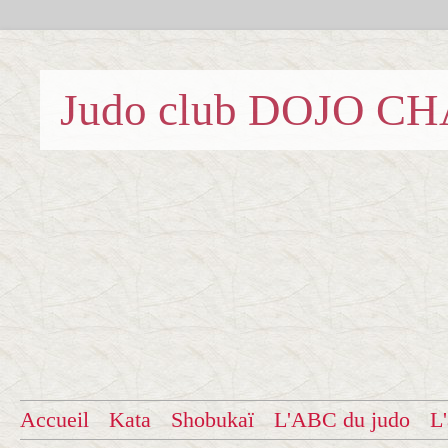
Judo club DOJO C
Accueil
Kata
Shobukaï
L'ABC du judo
L'