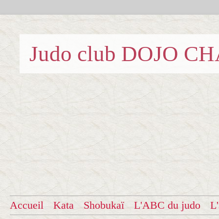
Judo club DOJO C
Accueil
Kata
Shobukaï
L'ABC du judo
L'