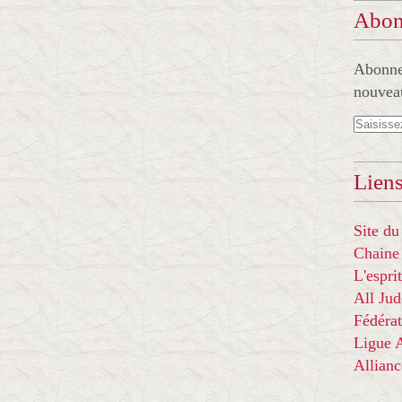
Abon
Abonnez
nouveau
Liens
Site du
Chaine
L'espr
All Ju
Fédérat
Ligue
Allian