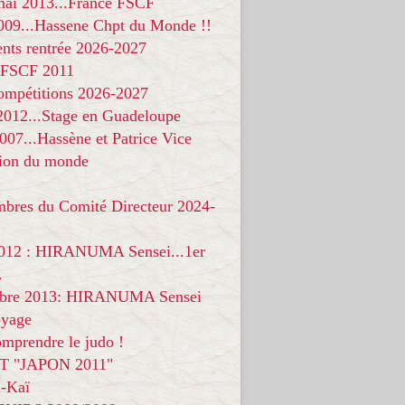
 mai 2013...France FSCF
009...Hassene Chpt du Monde !!
nts rentrée 2026-2027
 FSCF 2011
compétitions 2026-2027
 2012...Stage en Guadeloupe
07...Hassène et Patrice Vice
on du monde
mbres du Comité Directeur 2024-
012 : HIRANUMA Sensei...1er
.
bre 2013: HIRANUMA Sensei
oyage
mprendre le judo !
T "JAPON 2011"
-Kaï