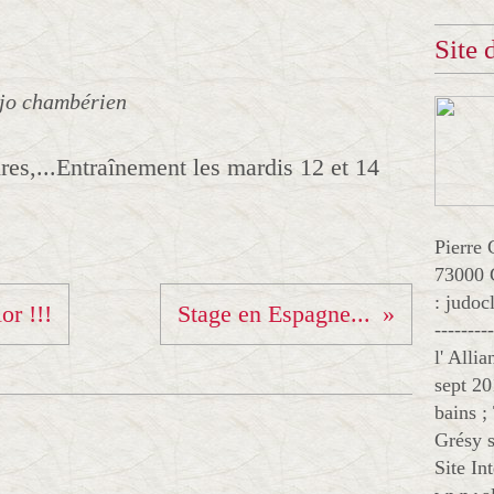
Site
jo chambérien
res,...Entraînement les mardis 12 et 14
Pierre 
73000 
: judo
or !!!
Stage en Espagne...
--------
l' Alli
sept 20
bains ;
Grésy s
Site In