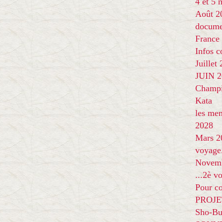
4 et 5
Août 2
docume
France
Infos 
Juillet
JUIN 20
Champi
Kata
les me
2028
Mars 2
voyage
Novem
...2è v
Pour co
PROJE
Sho-Bu