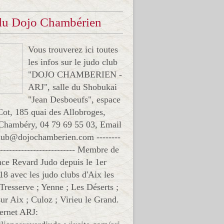
 du Dojo Chambérien
Vous trouverez ici toutes
les infos sur le judo club
"DOJO CHAMBERIEN -
ARJ", salle du Shobukai
"Jean Desboeufs", espace
Cot, 185 quai des Allobroges,
Chambéry, 04 79 69 55 03, Email
club@dojochamberien.com --------
-------------------------- Membre de
ance Revard Judo depuis le 1er
18 avec les judo clubs d'Aix les
 Tresserve ; Yenne ; Les Déserts ;
ur Aix ; Culoz ; Virieu le Grand.
ternet ARJ: