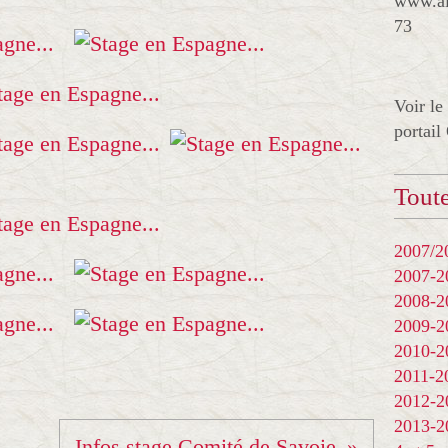
www.al
73
Voir le
portail
Toute
2007/20
2007-
2008-
2009-
2010-
2011-
2012-
2013-
Infos stage Comité de Savoie