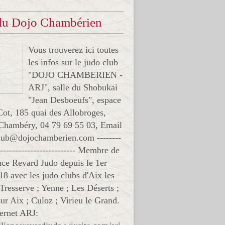
 du Dojo Chambérien
Vous trouverez ici toutes
les infos sur le judo club
"DOJO CHAMBERIEN -
ARJ", salle du Shobukai
"Jean Desboeufs", espace
Cot, 185 quai des Allobroges,
Chambéry, 04 79 69 55 03, Email
club@dojochamberien.com --------
-------------------------- Membre de
ance Revard Judo depuis le 1er
18 avec les judo clubs d'Aix les
 Tresserve ; Yenne ; Les Déserts ;
ur Aix ; Culoz ; Virieu le Grand.
ternet ARJ: