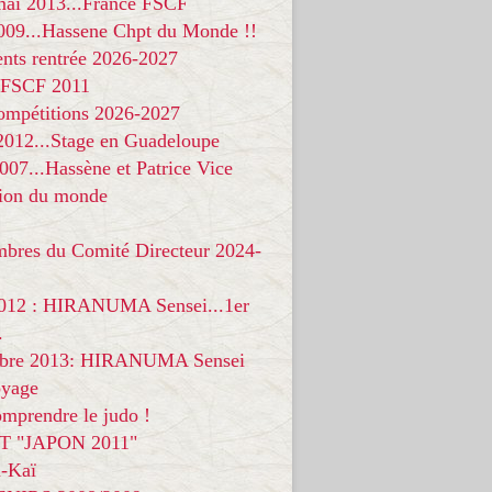
 mai 2013...France FSCF
009...Hassene Chpt du Monde !!
nts rentrée 2026-2027
 FSCF 2011
compétitions 2026-2027
 2012...Stage en Guadeloupe
07...Hassène et Patrice Vice
on du monde
mbres du Comité Directeur 2024-
012 : HIRANUMA Sensei...1er
.
bre 2013: HIRANUMA Sensei
oyage
mprendre le judo !
T "JAPON 2011"
-Kaï