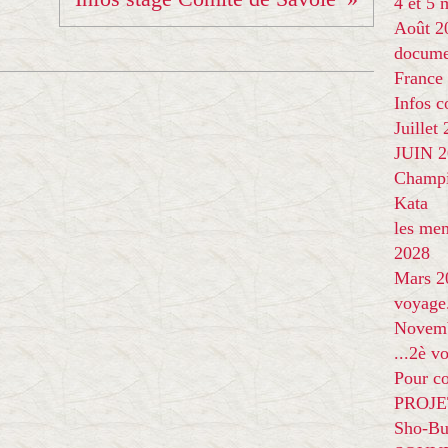
4 et 5
Août 2
docume
France
Infos 
Juillet
JUIN 20
Champi
Kata
les me
2028
Mars 2
voyage
Novem
...2è v
Pour co
PROJE
Sho-Bu