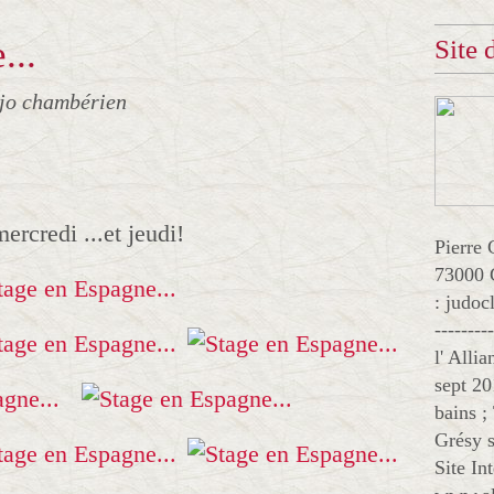
...
Site
jo chambérien
ercredi ...et jeudi!
Pierre 
73000 
: judo
--------
l' Alli
sept 20
bains ;
Grésy s
Site In