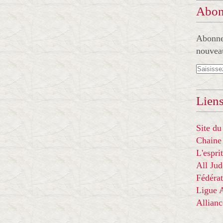
Abon
Abonnez
nouveau
Liens
Site du
Chaine
L'espr
All Ju
Fédérat
Ligue
Allian