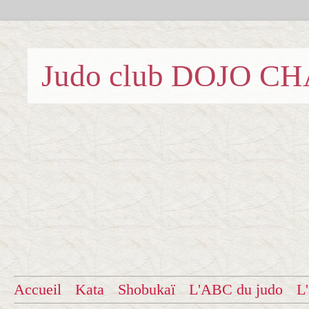
Judo club DOJO C
Accueil
Kata
Shobukaï
L'ABC du judo
L'