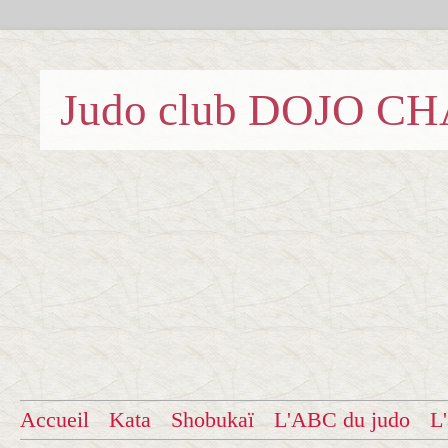
Judo club DOJO C
Accueil
Kata
Shobukaï
L'ABC du judo
L'