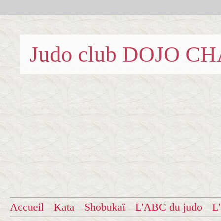
Judo club DOJO C
Accueil
Kata
Shobukaï
L'ABC du judo
L'