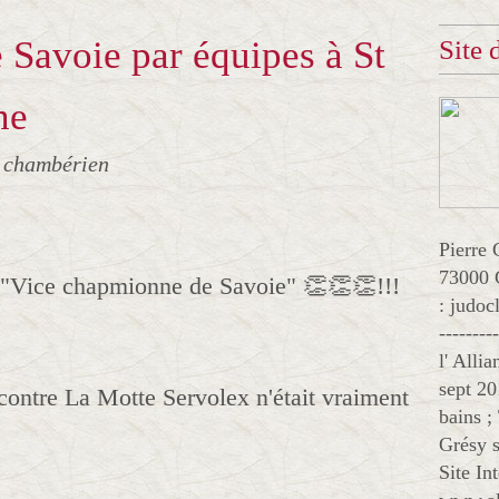
Savoie par équipes à St
Site
ne
o chambérien
Pierre 
73000 
 "Vice chapmionne de Savoie" 👏👏👏!!!
: judo
--------
l' Alli
sept 20
 contre La Motte Servolex n'était vraiment
bains ;
Grésy s
Site In