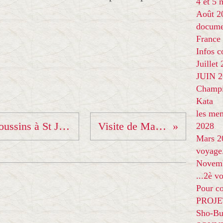
4 et 5
Août 2
docume
France
Infos 
Juillet
JUIN 20
Champi
Kata
les me
Samedi 6 juin... mini-poussins à St Jean de Maurienne
Visite de Marie Claire
2028
Mars 2
voyage
Novem
...2è v
Pour co
PROJE
Sho-Bu