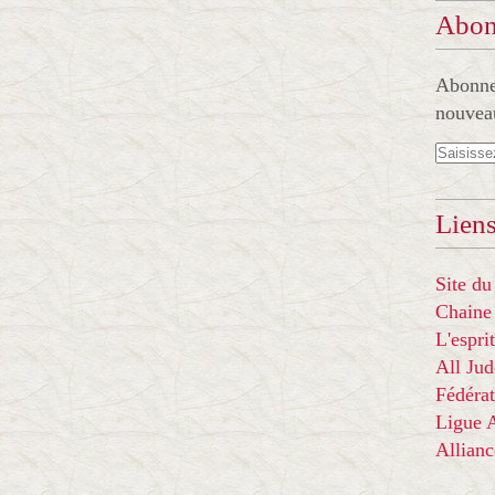
Abon
Abonnez
nouveau
Liens
Site du
Chaine
L'espr
All Ju
Fédérat
Ligue
Allian