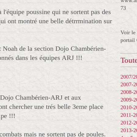
www.al
73
à l'équipe poussine qui ne sortent pas des
qui ont montré une belle détrrmination sur
Voir le
portail
et Noah de la section Dojo Chambérien-
onnés dans les équipes ARJ !!!
Toute
2007/20
2007-
2008-
on Dojo Chambérien-ARJ et aux
2009-
nt chercher une trés belle 3eme place
2010-
pe !!!
2011-
2012-
2013-
combats mais ne sortent pas de poules.