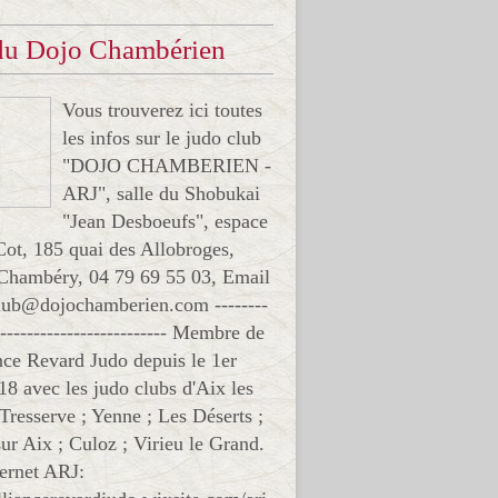
 du Dojo Chambérien
Vous trouverez ici toutes
les infos sur le judo club
"DOJO CHAMBERIEN -
ARJ", salle du Shobukai
"Jean Desboeufs", espace
Cot, 185 quai des Allobroges,
Chambéry, 04 79 69 55 03, Email
club@dojochamberien.com --------
-------------------------- Membre de
ance Revard Judo depuis le 1er
18 avec les judo clubs d'Aix les
 Tresserve ; Yenne ; Les Déserts ;
ur Aix ; Culoz ; Virieu le Grand.
ternet ARJ: