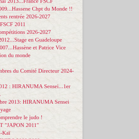
 mai 2013...France FSCF
009...Hassene Chpt du Monde !!
nts rentrée 2026-2027
 FSCF 2011
compétitions 2026-2027
 2012...Stage en Guadeloupe
07...Hassène et Patrice Vice
on du monde
mbres du Comité Directeur 2024-
012 : HIRANUMA Sensei...1er
.
bre 2013: HIRANUMA Sensei
oyage
mprendre le judo !
T "JAPON 2011"
-Kaï