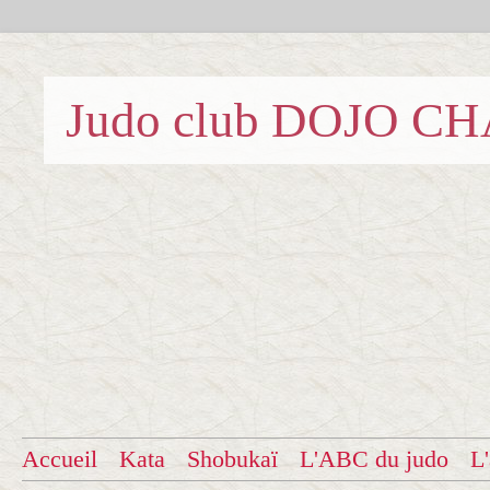
Judo club DOJO C
Accueil
Kata
Shobukaï
L'ABC du judo
L'