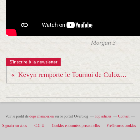
Morgan 3
S'inscrire à la newsletter
Kevyn remporte le Tournoi de Culoz... comme un japonais !!!🤣🤣🤣
Voir le profil de
dojo chambérien
sur le portail Overblog
Top articles
Contact
Signaler un abus
C.G.U.
Cookies et données personnelles
Préférences cookies