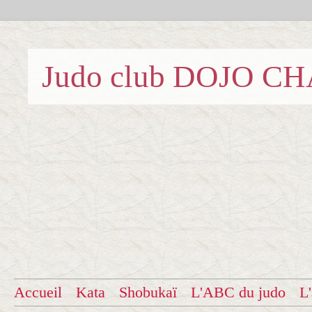
Judo club DOJO C
Accueil
Kata
Shobukaï
L'ABC du judo
L'