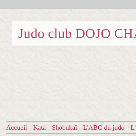
Judo club DOJO C
Accueil
Kata
Shobukaï
L'ABC du judo
L'