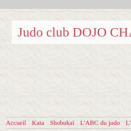
Judo club DOJO C
Accueil
Kata
Shobukaï
L'ABC du judo
L'