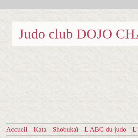
Judo club DOJO C
Accueil
Kata
Shobukaï
L'ABC du judo
L'