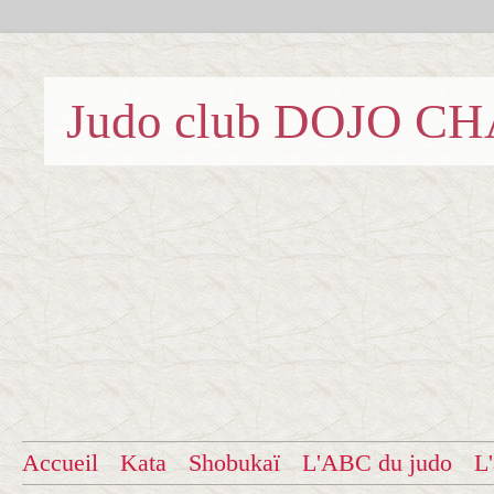
Judo club DOJO C
Accueil
Kata
Shobukaï
L'ABC du judo
L'