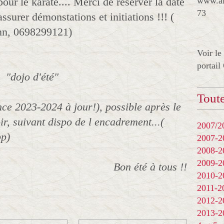
our le karaté.... Merci de réserver la date
www.al
73
surer démonstations et initiations !!! (
ann, 0698299121)
Voir le
portail
"dojo d'été"
Toute
nce 2023-2024 à jour!), possible après le
oir, suivant dispo de l encadrement...(
2007/20
pp)
2007-
2008-
2009-
Bon été à tous !!
2010-
2011-
2012-
2013-