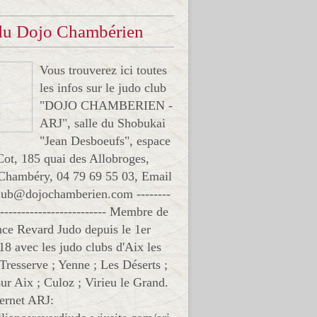
 du Dojo Chambérien
Vous trouverez ici toutes
les infos sur le judo club
"DOJO CHAMBERIEN -
ARJ", salle du Shobukai
"Jean Desboeufs", espace
Cot, 185 quai des Allobroges,
Chambéry, 04 79 69 55 03, Email
club@dojochamberien.com --------
-------------------------- Membre de
ance Revard Judo depuis le 1er
18 avec les judo clubs d'Aix les
 Tresserve ; Yenne ; Les Déserts ;
ur Aix ; Culoz ; Virieu le Grand.
ternet ARJ: