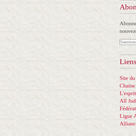
Abon
Abonnez
nouveau
Liens
Site du
Chaine
L'espr
All Ju
Fédérat
Ligue
Allian