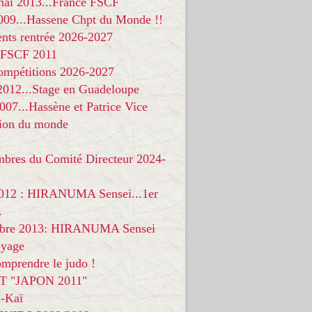
 mai 2013...France FSCF
009...Hassene Chpt du Monde !!
nts rentrée 2026-2027
 FSCF 2011
compétitions 2026-2027
 2012...Stage en Guadeloupe
07...Hassène et Patrice Vice
on du monde
mbres du Comité Directeur 2024-
012 : HIRANUMA Sensei...1er
.
bre 2013: HIRANUMA Sensei
oyage
mprendre le judo !
T "JAPON 2011"
-Kaï