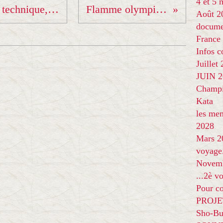
4 et 5
Passage de grades :UV technique, Ceyrat
Flamme olympique !
Août 2
docume
France
Infos 
Juillet
JUIN 20
Champi
Kata
les me
2028
Mars 2
voyage
Novem
...2è v
Pour co
PROJE
Sho-Bu