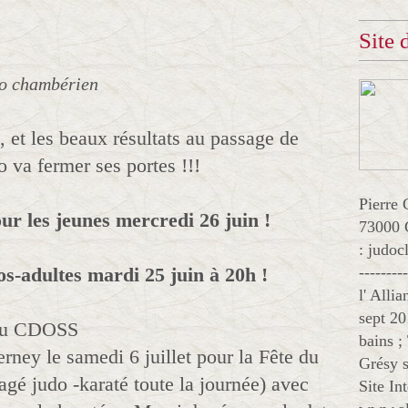
Site
jo chambérien
, et les beaux résultats au passage de
o va fermer ses portes !!!
Pierre 
ur les jeunes mercredi 26 juin !
73000 
: judo
s-adultes mardi 25 juin à 20h !
--------
l' Alli
sept 20
 du CDOSS
bains ;
ney le samedi 6 juillet pour la Fête du
Grésy s
agé judo -karaté toute la journée) avec
Site In