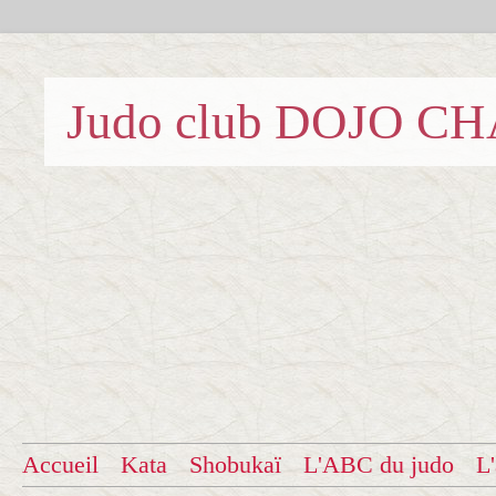
Judo club DOJO C
Accueil
Kata
Shobukaï
L'ABC du judo
L'