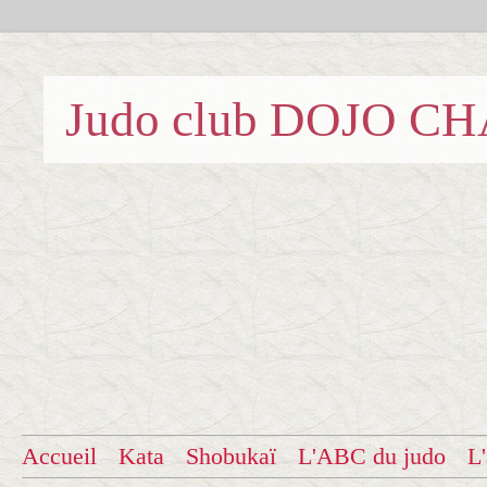
Judo club DOJO C
Accueil
Kata
Shobukaï
L'ABC du judo
L'