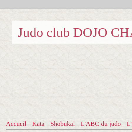
Judo club DOJO C
Accueil
Kata
Shobukaï
L'ABC du judo
L'